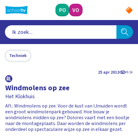
Ga
naar
PO
VO
hoofdinhoud
Techniek
25 apr 2012
9.1k
Windmolens op zee
Het Klokhuis
Afl.: Windmolens op zee. Voor de kust van IJmuiden wordt
een groot windmolenpark gebouwd. Hoe bouw je
windmolens midden op zee? Dolores vaart met een bootje
naar de montageplaats. Daar worden de windmolens per
onderdeel op spectaculaire wijze op zee in elkaar gezet.