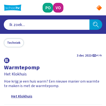
Ga
naar
PO
VO
hoofdinhoud
Techniek
3 dec 2021
4.4k
Warmtepomp
Het Klokhuis
Hoe krijg je een huis warm? Een nieuwe manier om warmte
te maken is met de warmtepomp.
Het Klokhuis