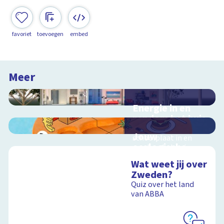
favoriet
toevoegen
embed
Meer
Energie in en
rondom het huis
Interactieve
Jouw
schoolplaat in en
ecologische
rondom het huis
voetafdruk
Wat weet jij over
Ontdek hoe jouw
Zweden?
levensstijl invloed
Quiz over het land
heeft op de aarde
Schoolplaat
van ABBA