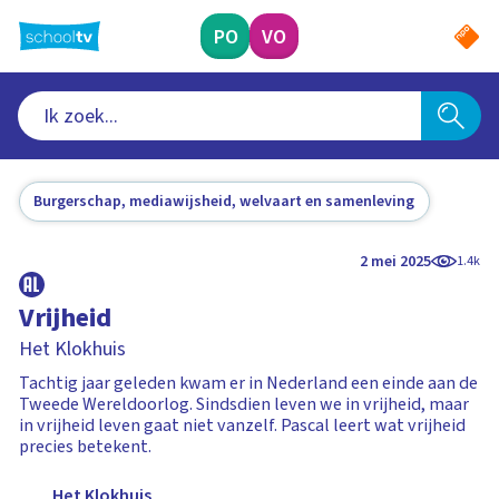
Ga
naar
PO
VO
hoofdinhoud
Burgerschap, mediawijsheid, welvaart en samenleving
2 mei 2025
1.4k
Vrijheid
Het Klokhuis
Tachtig jaar geleden kwam er in Nederland een einde aan de
Tweede Wereldoorlog. Sindsdien leven we in vrijheid, maar
in vrijheid leven gaat niet vanzelf. Pascal leert wat vrijheid
precies betekent.
Het Klokhuis