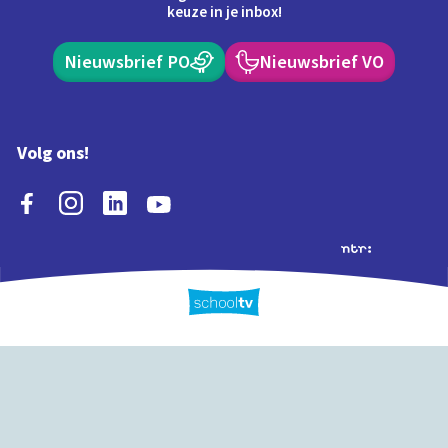
keuze in je inbox!
Nieuwsbrief PO
Nieuwsbrief VO
Volg ons!
Extra's
Schooltv biedt meer
Quiz
Schoolplaat
Tijd
dan video's! Ontdek
onze extra inhoud: