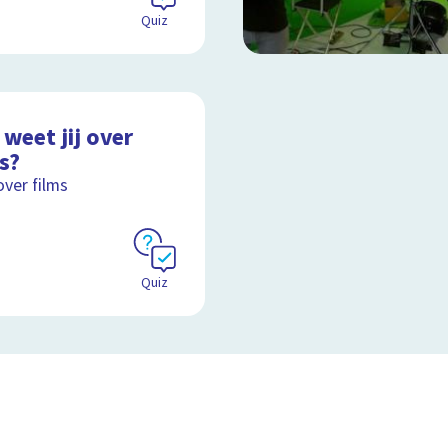
Quiz
weet jij over
s?
over films
Quiz