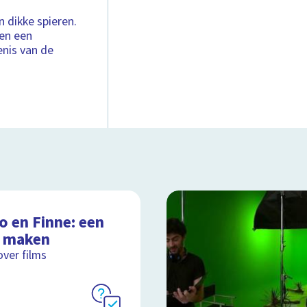
n dikke spieren.
en een
enis van de
o en Finne: een
m maken
over films