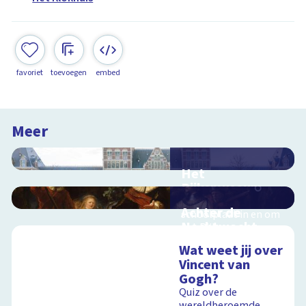
favoriet
toevoegen
embed
Meer
Het
Rijksmuseum
Interactieve
Achter de
schoolplaat in en om
Nachtwacht
het Rijksmuseum
Interactieve
Wat weet jij over
schoolplaat over de
Vincent van
geheimen van dit
Gogh?
grote schilderij van
Schoolplaat
Rembrandt
Quiz over de
wereldberoemde