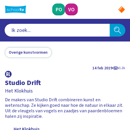
Ga
naar
PO
VO
hoofdinhoud
Overige kunstvormen
14 feb 2019
1.2k
Studio Drift
Het Klokhuis
De makers van Studio Drift combineren kunst en
wetenschap. Ze kijken goed naar hoe de natuur in elkaar zit.
Uit de vleugels van vogels en zaadjes van paardenbloemen
halen zij inspiratie.
Het Klokhuis