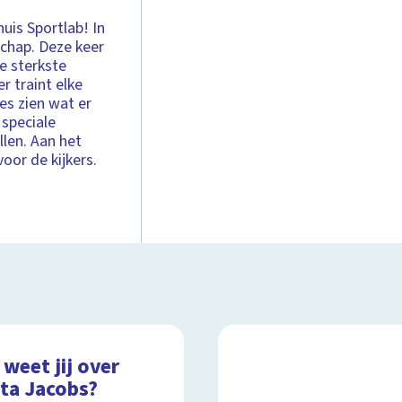
huis Sportlab! In
schap. Deze keer
de sterkste
r traint elke
es zien wat er
 speciale
llen. Aan het
oor de kijkers.
weet jij over
tta Jacobs?