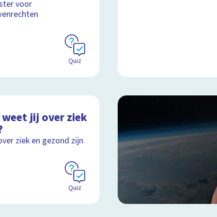
dster voor
wenrechten
Quiz
weet jij over ziek
?
over ziek en gezond zijn
Quiz