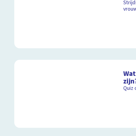
Strij
vrou
Wat 
zijn
Quiz 