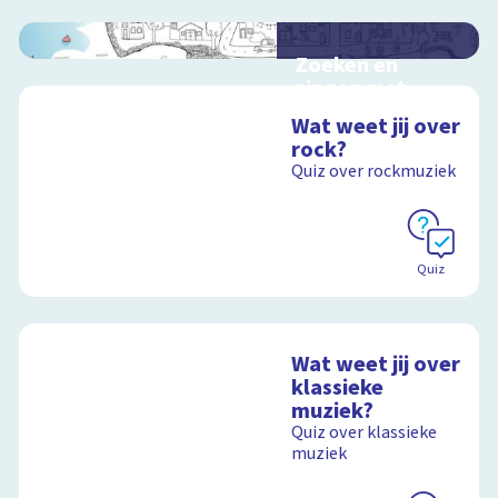
Zoeken en
zingen met
Sesamstraat
Wat weet jij over
Interactieve
rock?
schoolplaat met
Quiz over rockmuziek
kinderliedjes
Schoolplaat
Quiz
Wat weet jij over
klassieke
muziek?
Quiz over klassieke
muziek