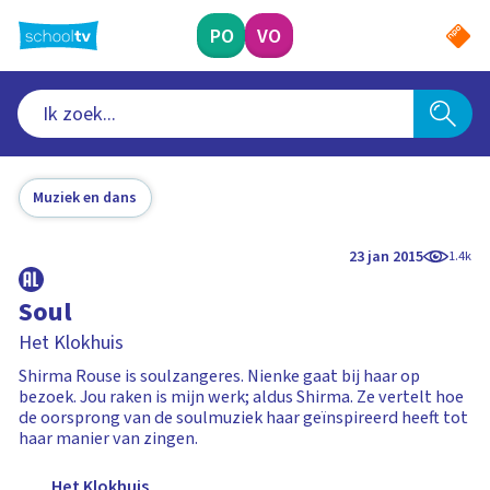
Ga
naar
PO
VO
hoofdinhoud
Muziek en dans
23 jan 2015
1.4k
Soul
Het Klokhuis
Shirma Rouse is soulzangeres. Nienke gaat bij haar op
bezoek. Jou raken is mijn werk; aldus Shirma. Ze vertelt hoe
de oorsprong van de soulmuziek haar geïnspireerd heeft tot
haar manier van zingen.
Het Klokhuis