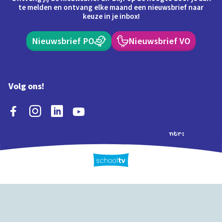
te melden en ontvang elke maand een nieuwsbrief naar
keuze in je inbox!
Nieuwsbrief PO
Nieuwsbrief VO
Volg ons!
Extra's
Schooltv biedt meer
Quiz
Schoolplaat
Tijd
dan video's! Ontdek