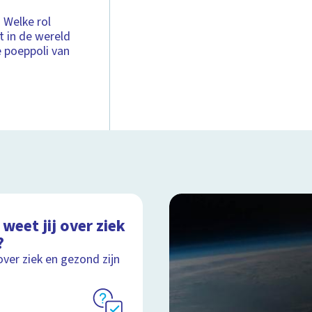
 Welke rol
t in de wereld
e poeppoli van
weet jij over ziek
?
over ziek en gezond zijn