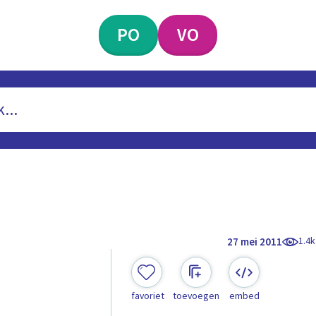
PO
VO
1.4k
27 mei 2011
favoriet
toevoegen
embed