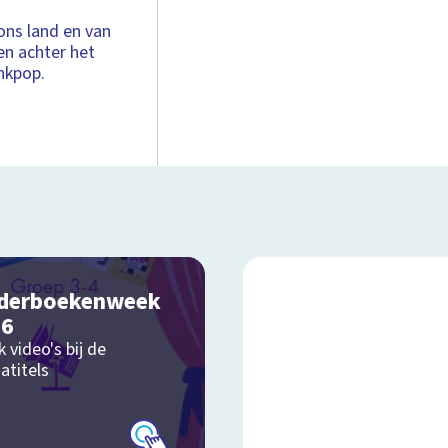
ons land en van
en achter het
nkpop.
derboekenweek
26
k video's bij de
atitels