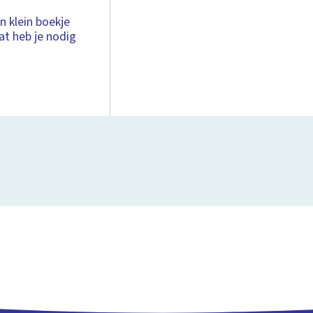
n klein boekje
at heb je nodig
Waarom mag je op
Voor 2006 mocht je wel 
2:11