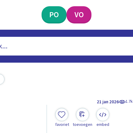
PO
VO
1.7k
21 jan 2026
favoriet
toevoegen
embed