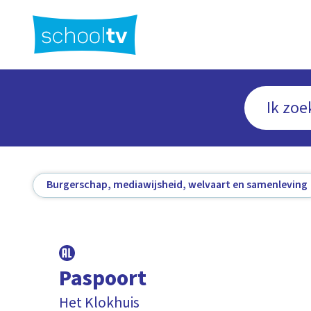
Ga
naar
hoofdinhoud
Burgerschap, mediawijsheid, welvaart en samenleving
Paspoort
Het Klokhuis