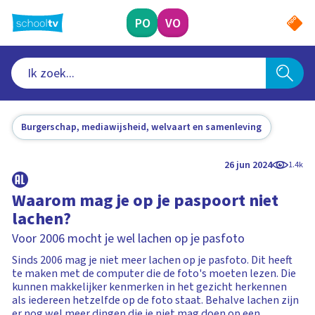
Ga
naar
PO
VO
hoofdinhoud
Burgerschap, mediawijsheid, welvaart en samenleving
26 jun 2024
1.4k
Waarom mag je op je paspoort niet
lachen?
Voor 2006 mocht je wel lachen op je pasfoto
Sinds 2006 mag je niet meer lachen op je pasfoto. Dit heeft
te maken met de computer die de foto's moeten lezen. Die
kunnen makkelijker kenmerken in het gezicht herkennen
als iedereen hetzelfde op de foto staat. Behalve lachen zijn
er nog wel meer dingen die je niet mag doen op een