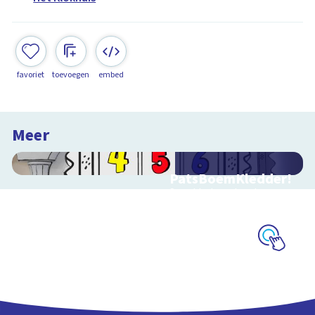
favoriet
toevoegen
embed
Meer
PatsBoemKledder!
Speel het spel en leer
over techniek
Schoolplaat