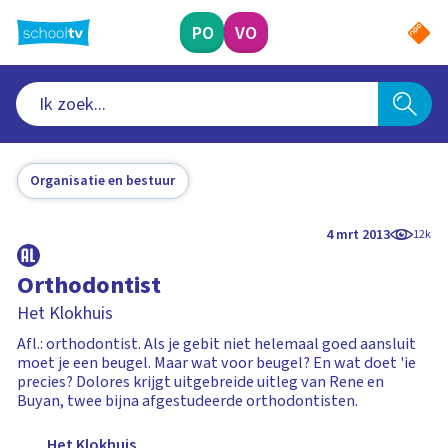
Ga
naar
PO
VO
hoofdinhoud
Organisatie en bestuur
4 mrt 2013
12k
Orthodontist
Het Klokhuis
Afl.: orthodontist. Als je gebit niet helemaal goed aansluit
moet je een beugel. Maar wat voor beugel? En wat doet 'ie
precies? Dolores krijgt uitgebreide uitleg van Rene en
Buyan, twee bijna afgestudeerde orthodontisten.
Het Klokhuis