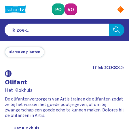
Ga
naar
PO
VO
hoofdinhoud
Dieren en planten
17 feb 2013
20k
Olifant
Het Klokhuis
De olifantenverzorgers van Artis trainen de olifanten zodat
ze bij het wassen het goede pootje geven, of om bij
zwangerschap een goede echo te kunnen maken. Dolores bij
de olifanten in Artis.
Het Klokhuis