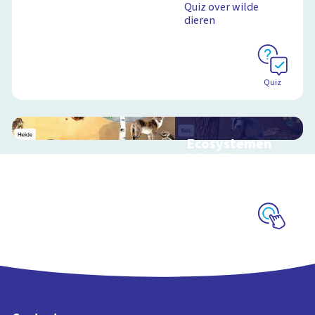
Quiz over wilde
dieren
Quiz
Ecosystemen
Interactieve
schoolplaat over de
Veluwe
Schoolplaat