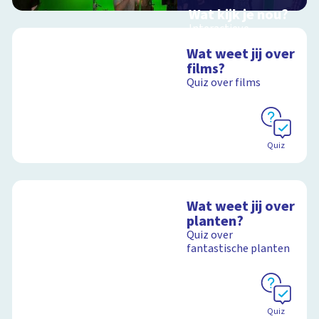
Wat kijk je nou?
Interactieve
schoolplaat over film
Wat weet jij over
en video
films?
Quiz over films
Schoolplaat
Quiz
Wat weet jij over
planten?
Quiz over
fantastische planten
Quiz