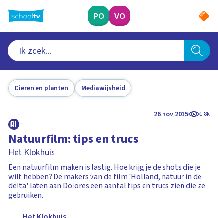
Ga
naar
PO
VO
hoofdinhoud
Dieren en planten
Mediawijsheid
26 nov 2015
1.8k
Natuurfilm: tips en trucs
Het Klokhuis
Een natuurfilm maken is lastig. Hoe krijg je de shots die je
wilt hebben? De makers van de film 'Holland, natuur in de
delta' laten aan Dolores een aantal tips en trucs zien die ze
gebruiken.
Het Klokhuis