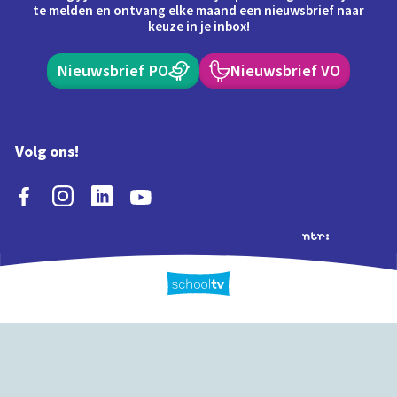
te melden en ontvang elke maand een nieuwsbrief naar
keuze in je inbox!
Nieuwsbrief PO
Nieuwsbrief VO
Volg ons!
Extra's
Schooltv biedt meer
Quiz
Schoolplaat
Tijd
dan video's! Ontdek