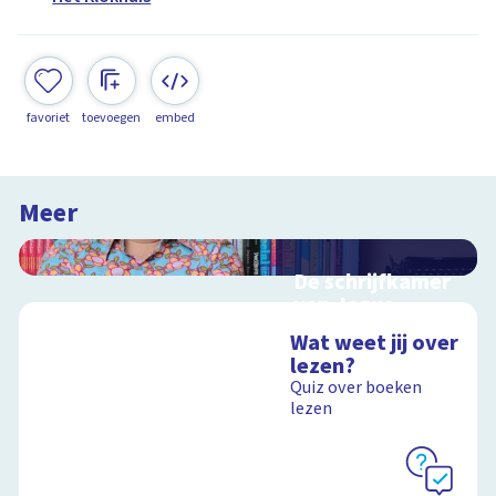
favoriet
toevoegen
embed
Meer
De schrijfkamer
van Jozua
Douglas
Wat weet jij over
Interactieve
lezen?
schoolplaat bij de
Quiz over boeken
Kinderboekenweek
lezen
2018