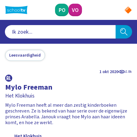
Ga
naar
PO
VO
hoofdinhoud
Leesvaardigheid
1 okt 2020
2.8k
Mylo Freeman
Het Klokhuis
Mylo Freeman heeft al meer dan zestig kinderboeken
geschreven. Ze is bekend van haar serie over de eigenwijze
prinses Arabella. Janouk vraagt hoe Mylo aan haar ideeën
komt, en hoe ze werkt.
Het Klokhuis