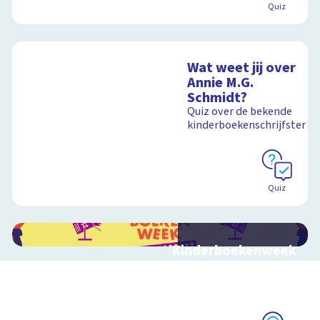
Schoolplaat
Quiz
Wat weet jij over
Annie M.G.
Schmidt?
Quiz over de bekende
kinderboekenschrijfster
Quiz
Kinderboekenweek
2026
Bekijk video's bij de
thematitels