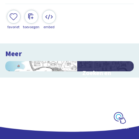
favoriet
toevoegen
embed
Meer
Zoeken en
zingen met
Sesamstraat
Interactieve
schoolplaat met
kinderliedjes
Schoolplaat