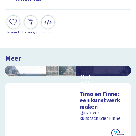
favoriet
toevoegen
embed
Meer
Het
Rijksmuseum
Interactieve
Timo en Finne:
schoolplaat in en om
een kunstwerk
het Rijksmuseum
maken
Quiz over
kunstschilder Finne
Schoolplaat