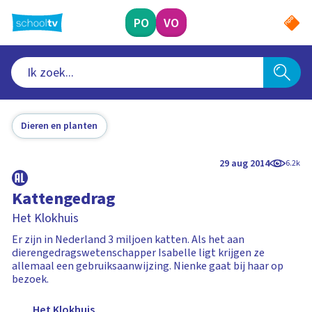
Ga
naar
PO
VO
hoofdinhoud
Dieren en planten
29 aug 2014
6.2k
Kattengedrag
Het Klokhuis
Er zijn in Nederland 3 miljoen katten. Als het aan
dierengedragswetenschapper Isabelle ligt krijgen ze
allemaal een gebruiksaanwijzing. Nienke gaat bij haar op
bezoek.
Het Klokhuis