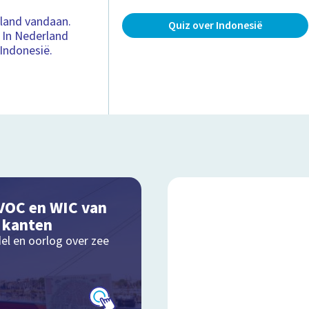
rland vandaan.
Quiz over Indonesië
. In Nederland
Indonesië.
VOC en WIC van
e kanten
el en oorlog over zee