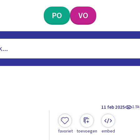
PO
VO
1.5k
11 feb 2025
favoriet
toevoegen
embed