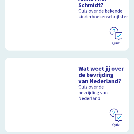
schoolplaat bij de
Schmidt?
Kinderboekenweek
Quiz over de bekende
2018
kinderboekenschrijfster
Schoolplaat
Quiz
Wat weet jij over
de bevrijding
van Nederland?
Quiz over de
bevrijding van
Nederland
Quiz