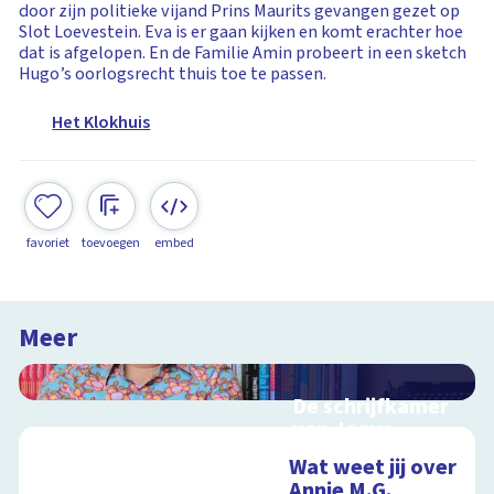
door zijn politieke vijand Prins Maurits gevangen gezet op
Slot Loevestein. Eva is er gaan kijken en komt erachter hoe
dat is afgelopen. En de Familie Amin probeert in een sketch
Hugo’s oorlogsrecht thuis toe te passen.
Het Klokhuis
favoriet
toevoegen
embed
Meer
De schrijfkamer
van Jozua
Douglas
Wat weet jij over
Interactieve
Annie M.G.