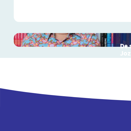
De 
Joz
Inter
de K