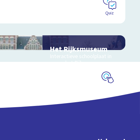
Quiz
Het Rijksmuseum
Interactieve schoolplaat in
en om het Rijksmuseum
Schoolplaat