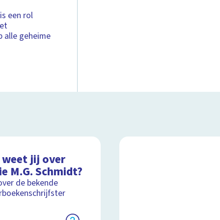
is een rol
het
p alle geheime
weet jij over
ie M.G. Schmidt?
over de bekende
rboekenschrijfster