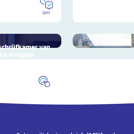
Quiz
schrijfkamer van
ua Douglas
actieve schoolplaat bij
inderboekenweek 2018
Schoolplaat