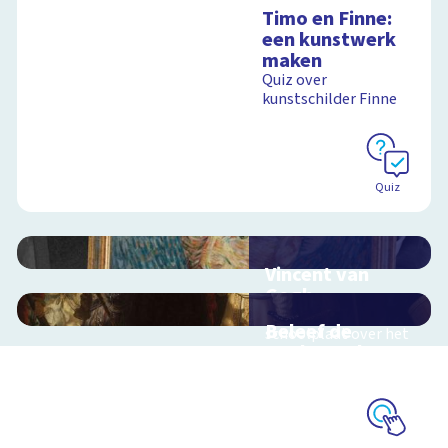
Timo en Finne:
een kunstwerk
maken
Quiz over
kunstschilder Finne
Quiz
Vincent van
Gogh
Interactieve
Beleef de
schoolplaat over het
Nachtwacht
leven van Vincent van
Gogh
Interactieve
schoolplaat over
Rembrandts
meesterwerk