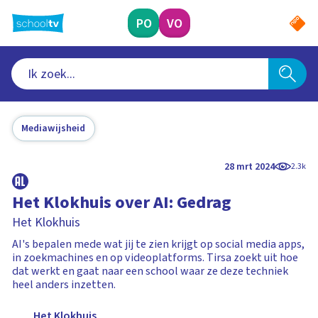
Ga
naar
PO
VO
hoofdinhoud
Mediawijsheid
28 mrt 2024
2.3k
Het Klokhuis over AI: Gedrag
Het Klokhuis
AI's bepalen mede wat jij te zien krijgt op social media apps,
in zoekmachines en op videoplatforms. Tirsa zoekt uit hoe
dat werkt en gaat naar een school waar ze deze techniek
heel anders inzetten.
Het Klokhuis