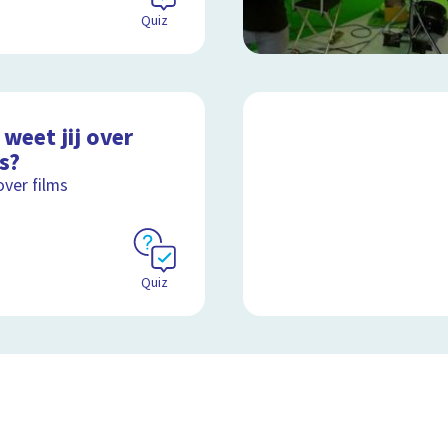
Quiz
weet jij over
s?
over films
Quiz