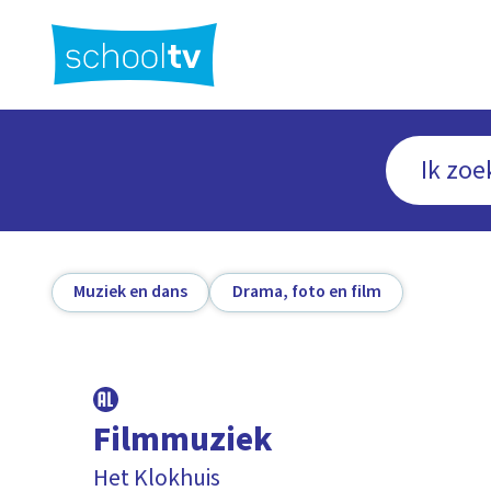
Ga
naar
hoofdinhoud
Muziek en dans
Drama, foto en film
Filmmuziek
Het Klokhuis