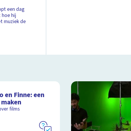
oopt een dag
 hoe hij
et muziek de
o en Finne: een
m maken
over films