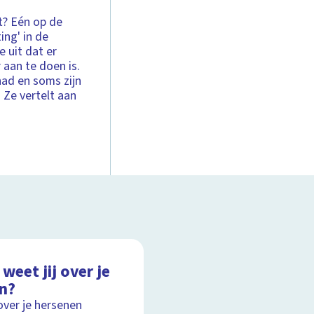
bt? Eén op de
ing' in de
 uit dat er
 aan te doen is.
had en soms zijn
 Ze vertelt aan
weet jij over je
in?
over je hersenen