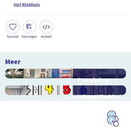
Het Klokhuis
favoriet
toevoegen
embed
Meer
Energie in en
rondom het huis
Interactieve
PatsBoemKledder!
schoolplaat in en
Speel het spel en leer
rondom het huis
over techniek
Schoolplaat
Schoolplaat