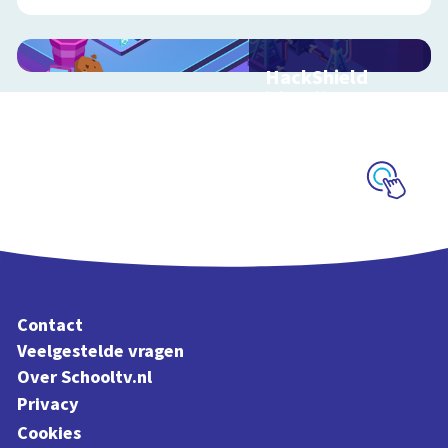
HackShield
Interactieve
schoolplaat over
cyberveiligheid
Schoolplaat
Contact
Veelgestelde vragen
Over Schooltv.nl
Privacy
Cookies