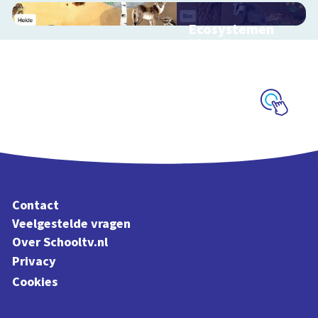
Ecosystemen
Interactieve
schoolplaat over de
Veluwe
Schoolplaat
Contact
Veelgestelde vragen
Over Schooltv.nl
Privacy
Cookies