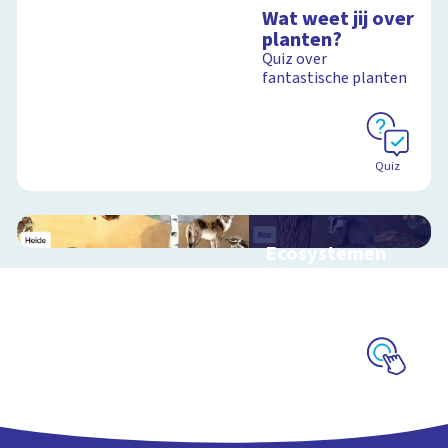
Wat weet jij over
planten?
Quiz over
fantastische planten
Quiz
Ecosystemen
Interactieve
schoolplaat over de
Veluwe
Schoolplaat