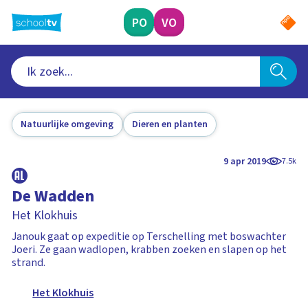
Ga
naar
PO
VO
hoofdinhoud
Natuurlijke omgeving
Dieren en planten
9 apr 2019
7.5k
De Wadden
Het Klokhuis
Janouk gaat op expeditie op Terschelling met boswachter
Joeri. Ze gaan wadlopen, krabben zoeken en slapen op het
strand.
Het Klokhuis