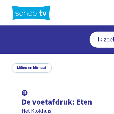
Ga
naar
hoofdinhoud
Milieu en klimaat
De voetafdruk: Eten
Het Klokhuis