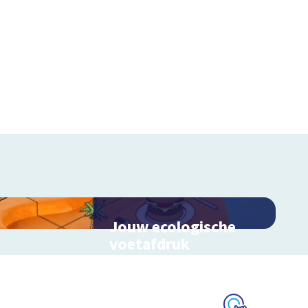
Jouw ecologische
voetafdruk
Ontdek hoe jouw levensstijl
invloed heeft op de aarde