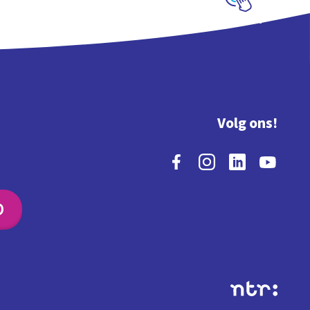
Schoolplaat
Volg ons!
O