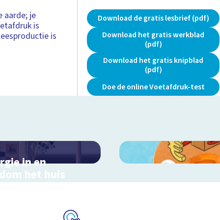
 aarde; je
Download de gratis lesbrief (pdf)
etafdruk is
Download het gratis werkblad
leesproductie is
(pdf)
Download het gratis knipblad
(pdf)
Doe de online Voetafdruk-test
rgie in en
dom het huis
actieve schoolplaat in
ondom het huis