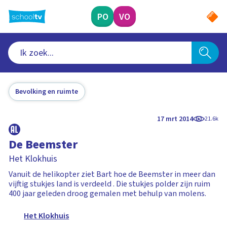
Ga
naar
PO
VO
hoofdinhoud
Bevolking en ruimte
17 mrt 2014
21.6k
De Beemster
Het Klokhuis
Vanuit de helikopter ziet Bart hoe de Beemster in meer dan
vijftig stukjes land is verdeeld . Die stukjes polder zijn ruim
400 jaar geleden droog gemalen met behulp van molens.
Het Klokhuis