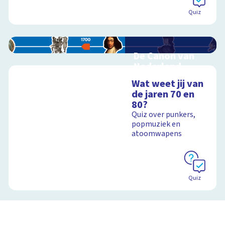
Quiz
De Canon van
Nederland
Interactieve
Wat weet jij van
schoolplaat over de
de jaren 70 en
Canon
80?
Quiz over punkers,
popmuziek en
atoomwapens
Schoolplaat
Quiz