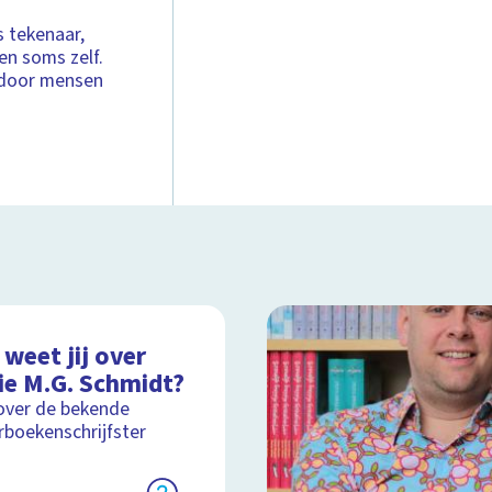
s tekenaar,
ken soms zelf.
d door mensen
weet jij over
ie M.G. Schmidt?
over de bekende
rboekenschrijfster