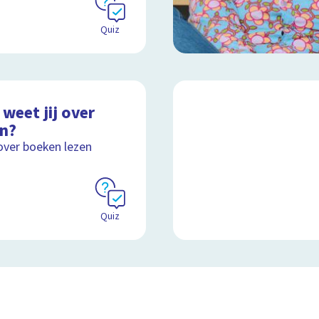
Quiz
weet jij over
en?
over boeken lezen
Quiz