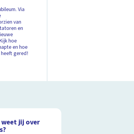
ubileum. Via
e
rzien van
ntatoren en
nieuwe
Kijk hoe
napte en hoe
 heeft gered!
weet jij over
s?