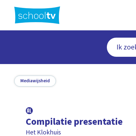
Ga
naar
hoofdinhoud
Mediawijsheid
Compilatie presentatie
Het Klokhuis