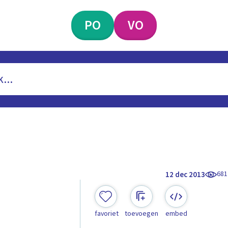
PO
VO
681
12 dec 2013
favoriet
toevoegen
embed