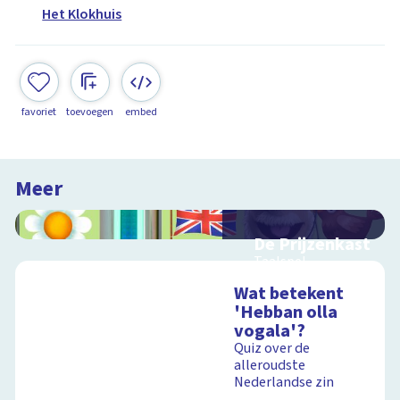
Het Klokhuis
favoriet
toevoegen
embed
Meer
De Prijzenkast
Taalspel
Wat betekent
'Hebban olla
vogala'?
Schoolplaat
Quiz over de
alleroudste
Nederlandse zin