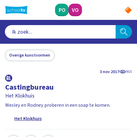
Ga
naar
PO
VO
hoofdinhoud
Overige kunstvormen
3 nov 2017
915
Castingbureau
Het Klokhuis
Wesley en Rodney proberen in een soap te komen.
Het Klokhuis