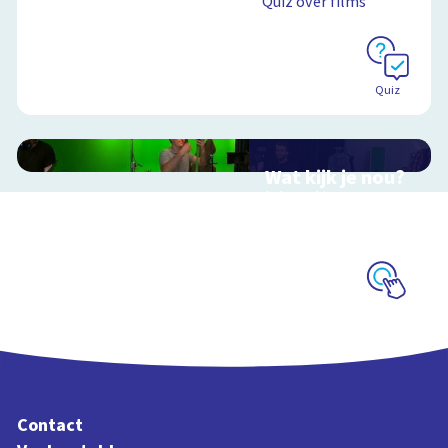
Quiz over films
Quiz
Wat kijk je nou?
Interactieve
schoolplaat over film
en video
Schoolplaat
Contact