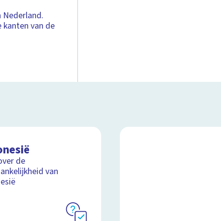
n Nederland.
e kanten van de
onesië
over de
ankelijkheid van
esië