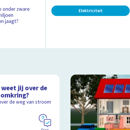
o onder zware
Elektriciteit
miljoen
en jaagt?
weet jij over de
oomkring?
over de weg van stroom