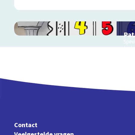
Pat
Speel
tech
Contact
Veelgestelde vragen