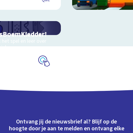
Quiz
sBoemKledder!
 het spel en leer over
niek
Schoolplaat
Ontvang jij de nieuwsbrief al? Blijf op de
hoogte door je aan te melden en ontvang elke