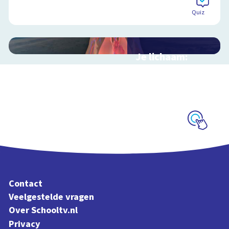
Quiz
Je lichaam:
organen
Interactieve
schoolplaat langs je
organen
Schoolplaat
Contact
Veelgestelde vragen
Over Schooltv.nl
Privacy