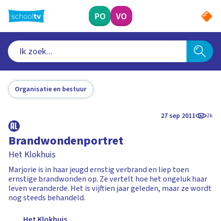
Ga
naar
PO
VO
hoofdinhoud
Organisatie en bestuur
27 sep 2011
2k
Brandwondenportret
Het Klokhuis
Marjorie is in haar jeugd ernstig verbrand en liep toen
ernstige brandwonden op. Ze vertelt hoe het ongeluk haar
leven veranderde. Het is vijftien jaar geleden, maar ze wordt
nog steeds behandeld.
Het Klokhuis