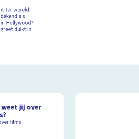
nt ter wereld.
 bekend als
s in Hollywood?
greet duikt in
weet jij over
s?
over films