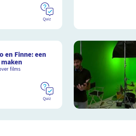
Quiz
o en Finne: een
m maken
over films
Quiz