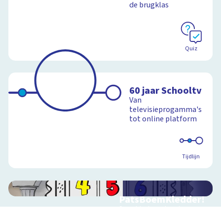
de brugklas
Quiz
60 jaar Schooltv
Van
televisieprogamma's
tot online platform
Tijdlijn
PatsBoemKledder!
Speel het spel en leer
over techniek