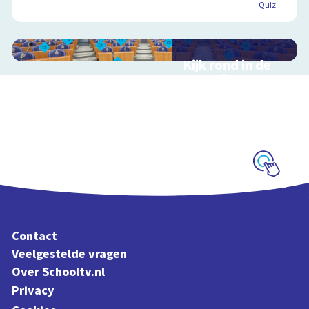
Quiz
Kijk rond in de
Tweede Kamer
Interactieve
schoolplaat over de
Nederlandse politiek
en democratie
Schoolplaat
Contact
Veelgestelde vragen
Over Schooltv.nl
Privacy