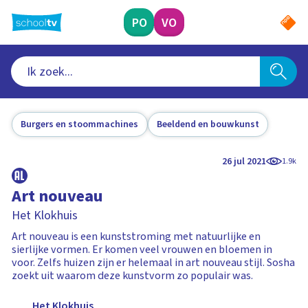
Ga
naar
PO
VO
hoofdinhoud
Burgers en stoommachines
Beeldend en bouwkunst
26 jul 2021
1.9k
Art nouveau
Het Klokhuis
Art nouveau is een kunststroming met natuurlijke en
sierlijke vormen. Er komen veel vrouwen en bloemen in
voor. Zelfs huizen zijn er helemaal in art nouveau stijl. Sosha
zoekt uit waarom deze kunstvorm zo populair was.
Het Klokhuis