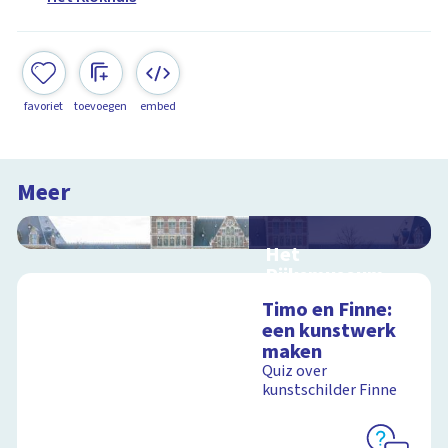
favoriet
toevoegen
embed
Meer
Het
Rijksmuseum
Interactieve
Timo en Finne:
schoolplaat in en om
een kunstwerk
het Rijksmuseum
maken
Quiz over
kunstschilder Finne
Schoolplaat