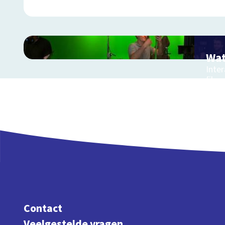
Wat
Inter
film 
Contact
Veelgestelde vragen