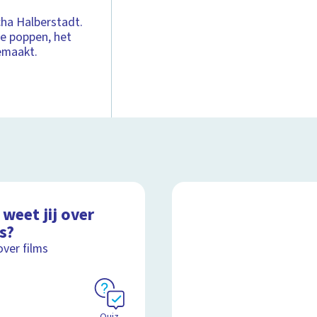
cha Halberstadt.
e poppen, het
gemaakt.
weet jij over
s?
over films