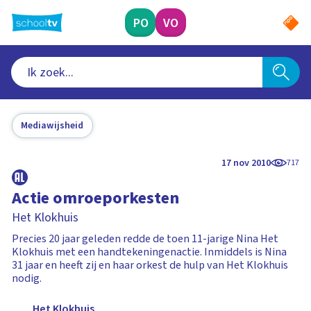
Ga
naar
PO
VO
hoofdinhoud
Mediawijsheid
17 nov 2010
717
Actie omroeporkesten
Het Klokhuis
Precies 20 jaar geleden redde de toen 11-jarige Nina Het
Klokhuis met een handtekeningenactie. Inmiddels is Nina
31 jaar en heeft zij en haar orkest de hulp van Het Klokhuis
nodig.
Het Klokhuis