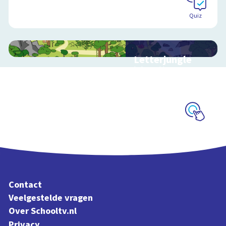
Quiz
Letterjungle
Interactieve
schoolplaat met
letters en klanken
Schoolplaat
Contact
Veelgestelde vragen
Over Schooltv.nl
Privacy