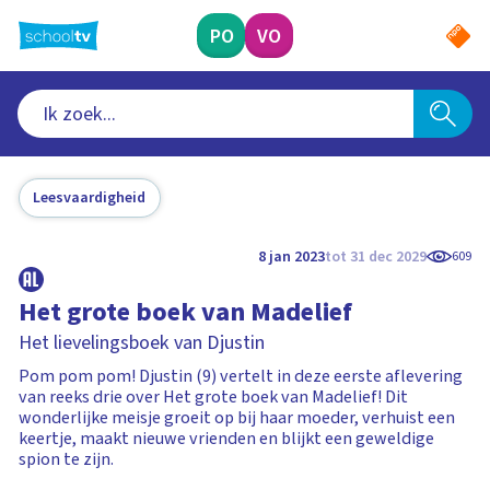
Ga
naar
PO
VO
hoofdinhoud
Leesvaardigheid
8 jan 2023
tot 31 dec 2029
609
Het grote boek van Madelief
Het lievelingsboek van Djustin
Pom pom pom! Djustin (9) vertelt in deze eerste aflevering
van reeks drie over Het grote boek van Madelief! Dit
wonderlijke meisje groeit op bij haar moeder, verhuist een
keertje, maakt nieuwe vrienden en blijkt een geweldige
spion te zijn.