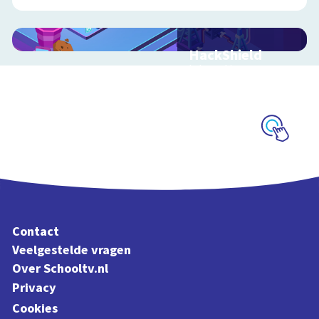
HackShield
Interactieve
schoolplaat over
cyberveiligheid
Schoolplaat
Contact
Veelgestelde vragen
Over Schooltv.nl
Privacy
Cookies