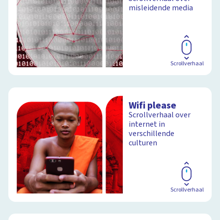
misleidende media
Schoolplaat
Scrollverhaal
Wifi please
Scrollverhaal over
internet in
verschillende
culturen
Scrollverhaal