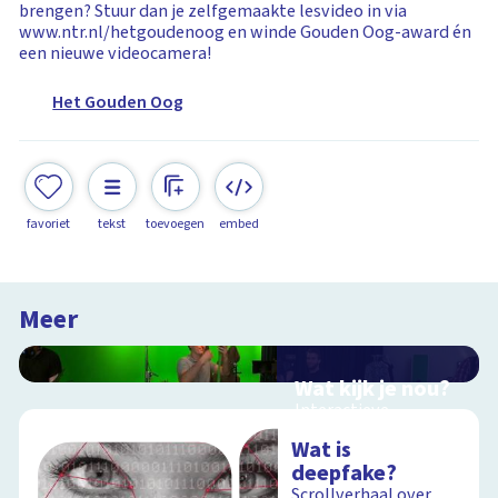
brengen? Stuur dan je zelfgemaakte lesvideo in via
www.ntr.nl/hetgoudenoog en winde Gouden Oog-award én
een nieuwe videocamera!
Het Gouden Oog
favoriet
tekst
toevoegen
embed
Meer
Wat kijk je nou?
Interactieve
schoolplaat over film
Wat is
en video
deepfake?
Scrollverhaal over