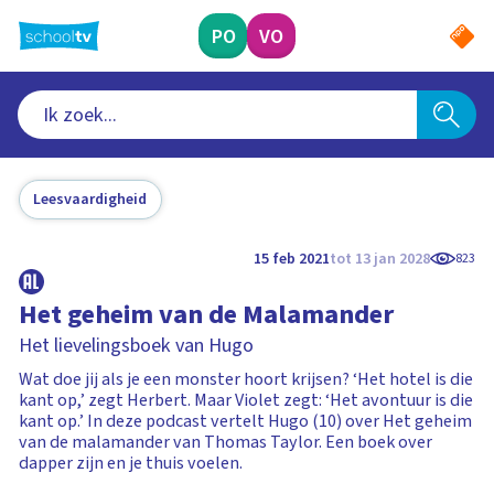
Ga
naar
PO
VO
hoofdinhoud
Leesvaardigheid
15 feb 2021
tot 13 jan 2028
823
Het geheim van de Malamander
Het lievelingsboek van Hugo
Wat doe jij als je een monster hoort krijsen? ‘Het hotel is die
kant op,’ zegt Herbert. Maar Violet zegt: ‘Het avontuur is die
kant op.’ In deze podcast vertelt Hugo (10) over Het geheim
van de malamander van Thomas Taylor. Een boek over
dapper zijn en je thuis voelen.