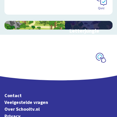
Quiz
Letterjungle
Interactieve
schoolplaat met
letters en klanken
Schoolplaat
Contact
Veelgestelde vragen
Over Schooltv.nl
Privacy