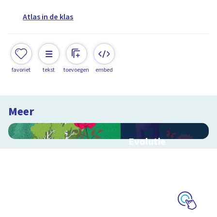
Atlas in de klas
favoriet
tekst
toevoegen
embed
Meer
Evolutie
Schoolplaat over
evolutie, ordening en
geologische
tijdschaal
Schoolplaat